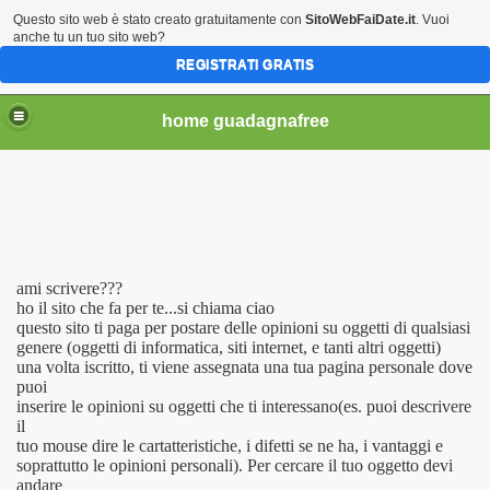
Questo sito web è stato creato gratuitamente con
SitoWebFaiDate.it
. Vuoi
anche tu un tuo sito web?
REGISTRATI GRATIS
home guadagnafree
 tuo passaggio
net
ami scrivere???
ho il sito che fa per te...si chiama ciao
questo sito ti paga per postare delle opinioni su oggetti di qualsiasi
genere (oggetti di informatica, siti internet, e tanti altri oggetti)
ti Read)
una volta iscritto, ti viene assegnata una tua pagina personale dove
puoi
inserire le opinioni su oggetti che ti interessano(es. puoi descrivere
il
tuo mouse dire le cartatteristiche, i difetti se ne ha, i vantaggi e
soprattutto le opinioni personali). Per cercare il tuo oggetto devi
andare