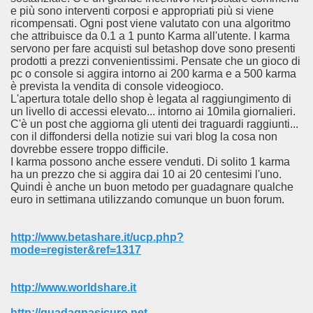
e più sono interventi corposi e appropriati più si viene
ricompensati. Ogni post viene valutato con una algoritmo
che attribuisce da 0.1 a 1 punto Karma all'utente. I karma
servono per fare acquisti sul betashop dove sono presenti
prodotti a prezzi convenientissimi. Pensate che un gioco di
pc o console si aggira intorno ai 200 karma e a 500 karma
è prevista la vendita di console videogioco.
L'apertura totale dello shop è legata al raggiungimento di
un livello di accessi elevato... intorno ai 10mila giornalieri.
C'è un post che aggiorna gli utenti dei traguardi raggiunti...
con il diffondersi della notizie sui vari blog la cosa non
dovrebbe essere troppo difficile.
I karma possono anche essere venduti. Di solito 1 karma
ha un prezzo che si aggira dai 10 ai 20 centesimi l'uno.
Quindi è anche un buon metodo per guadagnare qualche
euro in settimana utilizzando comunque un buon forum.
http://www.betashare.it/ucp.php?
mode=register&ref=1317
http://www.worldshare.it
http://guadagnasicuro.net