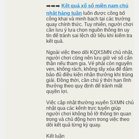
➡️➡️➡️
Kết quả xổ số miền nam chủ
nhật hàng tuần
luôn được công bố
công khai và minh bạch tại các trường
quay chính thức. Tuy nhiên, người chơi
cần lưu ý lựa chọn nguồn thông tin uy
tín để tránh sai lệch dữ liệu khi kiểm tra
kết quả.
Ngoài việc theo dõi KQXSMN chủ nhật,
người chơi cũng nên lưu giữ vé số cẩn
thận nếu tham gia. Vé phải còn nguyên
vẹn, không rách, không tẩy xóa để đảm
bảo đủ điều kiện nhận thưởng khi trúng
giải. Đồng thời, cần chú ý thời hạn lĩnh
thưởng theo quy định để tránh mất
quyền lợi.
Việc cập nhật thường xuyên SXMN chủ
nhật qua các kênh trực tuyến giúp
người chơi không bỏ lỡ thông tin quan
trọng và chủ động hơn trong việc theo
dõi kết quả từng kỳ quay.
Kết luận