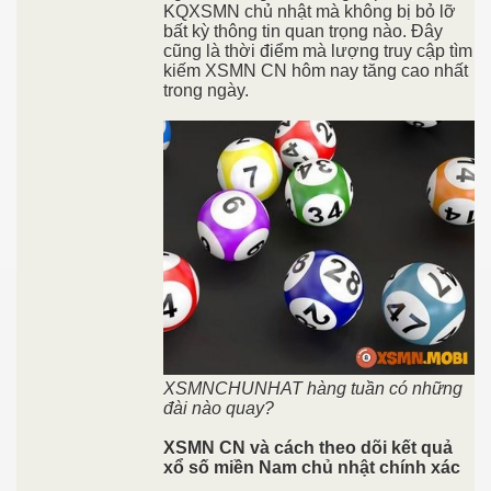
KQXSMN chủ nhật mà không bị bỏ lỡ
bất kỳ thông tin quan trọng nào. Đây
cũng là thời điểm mà lượng truy cập tìm
kiếm XSMN CN hôm nay tăng cao nhất
trong ngày.
XSMNCHUNHAT hàng tuần có những
đài nào quay?
XSMN CN và cách theo dõi kết quả
xổ số miền Nam chủ nhật chính xác