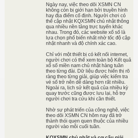
Ngày nay, việc theo dõi XSMN CN
không còn bị giới hạn bởi truyền hình
hay địa điểm cố định. Người chơi có
thể cập nhật KQXSMN chủ nhật thông
qua nhiều nền tảng trực tuyến khác
nhau. Trong đó, các website xổ số là
lựa chọn phổ biến nhất nhờ tốc độ cập
nhật nhanh và độ chính xác cao.
Chỉ với một thiết bị có kết nối internet,
người chơi có thể xem toàn bộ Kết quả
xổ số miền nam chủ nhật hàng tuần
theo từng đài. Dữ liệu được hiển thị rõ
ràng theo từng giải, giúp việc kiểm tra
vé số trở nên dễ dàng hơn rất nhiều.
Ngoài ra, lịch sử kết quả của nhiều kỳ
quay trước cũng được lưu lại, hỗ trợ
người chơi tra cứu khi cần thiết.
Nhờ sự phát triển của công nghệ, việc
theo dõi XSMN CN hôm nay đã trở
thành thói quen quen thuộc của nhiều
người vào mỗi cuối tuần.
KQXSMN chủ nhật và cơ cấu giải