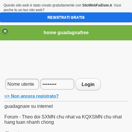
Questo sito web è stato creato gratuitamente con
SitoWebFaiDate.it
. Vuoi
anche tu un tuo sito web?
REGISTRATI GRATIS
home guadagnafree
 tuo passaggio
net
Login
ti Read)
=> Non ancora registrato?
guadagnare su internet
Forum - Theo doi SXMN chu nhat va KQXSMN chu nhat
hang tuan nhanh chong