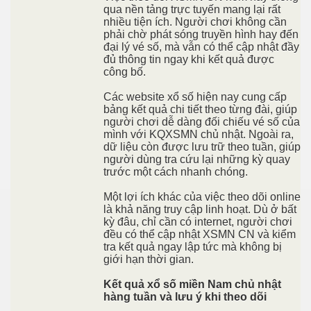
qua nền tảng trực tuyến mang lại rất
nhiều tiện ích. Người chơi không cần
phải chờ phát sóng truyền hình hay đến
đại lý vé số, mà vẫn có thể cập nhật đầy
đủ thông tin ngay khi kết quả được
công bố.
Các website xổ số hiện nay cung cấp
bảng kết quả chi tiết theo từng đài, giúp
người chơi dễ dàng đối chiếu vé số của
mình với KQXSMN chủ nhật. Ngoài ra,
dữ liệu còn được lưu trữ theo tuần, giúp
người dùng tra cứu lại những kỳ quay
trước một cách nhanh chóng.
Một lợi ích khác của việc theo dõi online
là khả năng truy cập linh hoạt. Dù ở bất
kỳ đâu, chỉ cần có internet, người chơi
đều có thể cập nhật XSMN CN và kiểm
tra kết quả ngay lập tức mà không bị
giới hạn thời gian.
Kết quả xổ số miền Nam chủ nhật
hàng tuần và lưu ý khi theo dõi