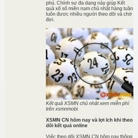
phú. Chính sự đa dạng này giúp Kết
quả xổ số miền nam chủ nhật hàng tuần
luôn được nhiều người theo dõi và chờ
đợi.
Kết quả XSMN chủ nhật xem miễn phí
trên xsmnmobi
XSMN CN hôm nay và lợi ích khi theo
dõi kết quả online
Việc theo dõi XSMN CN hôm nay thông