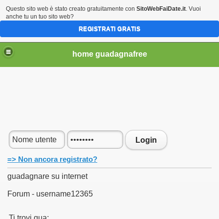
Questo sito web è stato creato gratuitamente con
SitoWebFaiDate.it
. Vuoi
anche tu un tuo sito web?
REGISTRATI GRATIS
home guadagnafree
 tuo passaggio
net
Login
ti Read)
=> Non ancora registrato?
guadagnare su internet
Forum - username12365
Ti trovi qua: