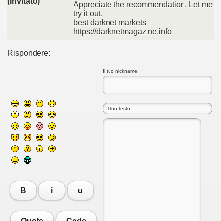
(Invitato)
Appreciate the recommendation. Let me
try it out.
best darknet markets
https://darknetmagazine.info
Rispondere:
Il tuo nickname:
B
i
u
Quote
Code