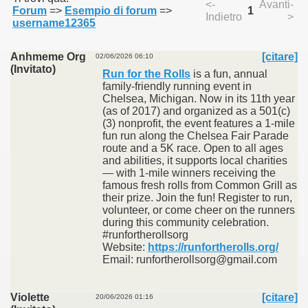
<-
Avanti-
Forum
=>
Esempio di forum
=>
1
Indietro
>
username12365
Anhmeme Org
[citare]
02/06/2026 06:10
(Invitato)
Run for the Rolls
is a fun, annual
family-friendly running event in
Chelsea, Michigan. Now in its 11th year
(as of 2017) and organized as a 501(c)
(3) nonprofit, the event features a 1-mile
fun run along the Chelsea Fair Parade
route and a 5K race. Open to all ages
and abilities, it supports local charities
— with 1-mile winners receiving the
famous fresh rolls from Common Grill as
their prize. Join the fun! Register to run,
volunteer, or come cheer on the runners
during this community celebration.
#runfortherollsorg
Website:
https://runfortherolls.org/
Email: runfortherollsorg@gmail.com
Violette
[citare]
20/06/2026 01:16